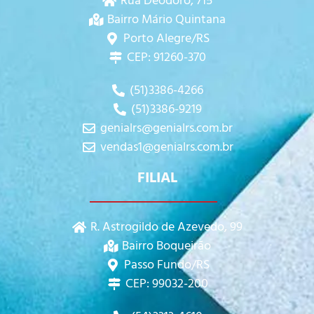
Rua Deodoro, 715
Bairro Mário Quintana
Porto Alegre/RS
CEP: 91260-370
(51)3386-4266
(51)3386-9219
genialrs@genialrs.com.br
vendas1@genialrs.com.br
FILIAL
R. Astrogildo de Azevedo, 99
Bairro Boqueirão
Passo Fundo/RS
CEP: 99032-200